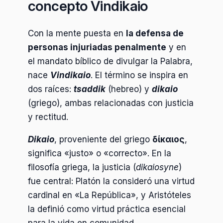
concepto Vindikaio
Con la mente puesta en
la defensa de
personas injuriadas penalmente
y en
el mandato bíblico de divulgar la Palabra,
nace
Vindikaio
. El término se inspira en
dos raíces:
tsaddik
(hebreo) y
dikaio
(griego), ambas relacionadas con justicia
y rectitud.
Dikaio
, proveniente del griego
δίκαιος
,
significa «justo» o «correcto». En la
filosofía griega, la justicia (
dikaiosyne
)
fue central: Platón la consideró una virtud
cardinal en «La República», y Aristóteles
la definió como virtud práctica esencial
para la vida en comunidad.